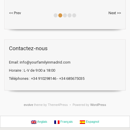
•
•
•
•
•
<< Prev
Next >>
Contactez-nous
Email: info@yourfamilyinmadrid.com
Horaire : L-V de 9:00 a 18:00
Téléphones : +34 910298146 - +34 685675035
evolve
theme by Theme4Press • Powered by
WordPress
Anglais
Français
Espagnol