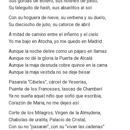
Sus gordas de Botero, sus hoteles de paso,
Su taleguito de hash, sus abuelitos al sol
Con su hoguera de nieve, su verbena y su duelo,
Su dieciocho de julio, su catorce de abril
A mitad de camino entre el infierno y el cielo
Yo me bajo en Atocha, yo me quedo en Madrid
Aunque la noche delire como un pájaro en llamas
Aunque no dé la gloria la Puerta de Alcalá
Aunque la maja desnuda cobre quince en la cama
Aunque la maja vestida no se deje besar
Pasarela “Cibeles”, cárcel de Yeserí­as,
Puente de los Franceses, tascas de Chamberí­
Ya no sueña aquel niño que soñó que escribí­a,
Corazón de Marí­a, no me dejes así­
Corte de los Milagros, Virgen de la Almudena,
Chabolas de uralita, Palacio de Cristal,
Con su no “pasaran”, con su “vivan las cadenas”