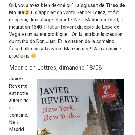
Oui, vous avez bien deviné qu´il s´agissait de
Tirso de
Molina
Il s´appelait en vérité Gabriel Téllez, et fut
religieux, dramaturge et poête. Né à Madrid en 1579, il
mourut en 1648. Il fut un fervent disciple de Lope de
Vega, et un auteur prolifique.. On lui attribut la création
du mythe de Don Juan. Et la citation de la semaine
faisait allusion à la rivière Manzanares!! A la semaine
prochaine
Madrid en Lettres, dimanche 18/06
Javier
Reverte
est notre
auteur de
la
semaine.
Né à
Madrid