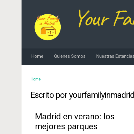
Your Fa
Home
Quienes Somos
Nuestras Estancias
Home
Escrito por
yourfamilyinmadri
Madrid en verano: los
mejores parques