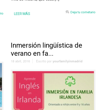
Deja tu cometario
rio
LEER MÁS
Inmersión lingüística de
verano en fa...
18 abril, 2016
Escrito por
yourfamilyinmadrid