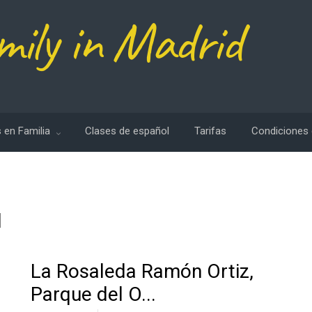
mily in Madrid
 en Familia
Clases de español
Tarifas
Condiciones 
d
La Rosaleda Ramón Ortiz,
Parque del O...