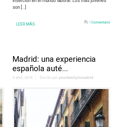
inserción en el mundo laboral. Los más jóvenes
son […]
! Comentario
LEER MÁS
Madrid: una experiencia
española auté...
4 abril, 2016
Escrito por
yourfamilyinmadrid