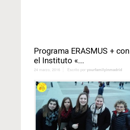
Programa ERASMUS + con
el Instituto «...
24 marzo, 2016
Escrito por
yourfamilyinmadrid