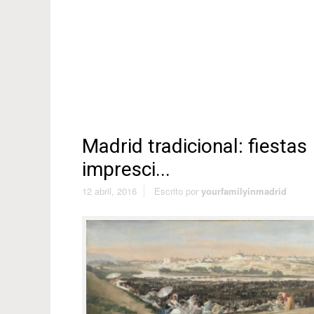
Madrid tradicional: fiestas
impresci...
12 abril, 2016
Escrito por
yourfamilyinmadrid