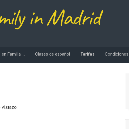
mily in Madrid
 en Familia
Clases de español
Tarifas
Condiciones
 vistazo: