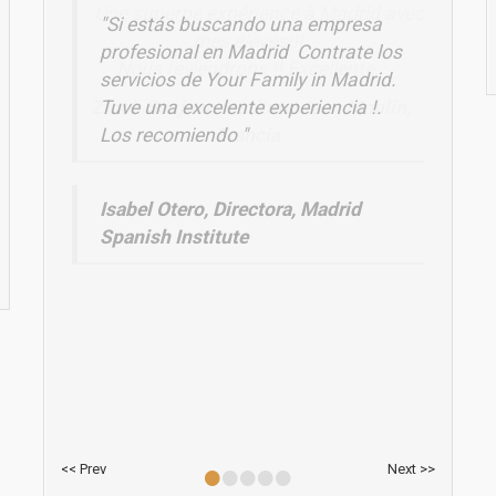
Une superbe expérience à Madrid avec
"Si estás buscando una empresa
mes élèves!!!
profesional en Madrid Contrate los
Nous reviendrons !! Excellente.
servicios de Your Family in Madrid.
Zineb Sanjuan Instituto Jean Moulin,
Tuve una excelente experiencia !.
Los recomiendo "
Francia
Isabel Otero, Directora, Madrid
Spanish Institute
•
•
•
•
•
<< Prev
Next >>