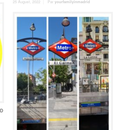
25 August, 2022
Par
yourfamilyinmadrid
ID