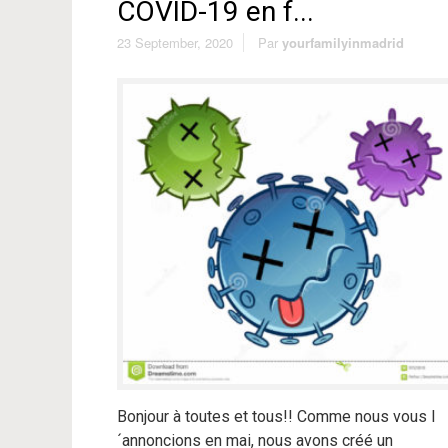
COVID-19 en f...
23 September, 2020
Par
yourfamilyinmadrid
Bonjour à toutes et tous!! Comme nous vous l
´annoncions en mai, nous avons créé un