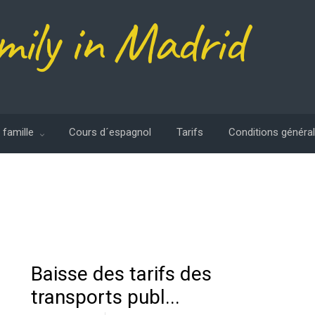
mily in Madrid
 famille
Cours d´espagnol
Tarifs
Conditions généra
Baisse des tarifs des
transports publ...