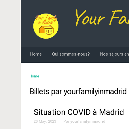
Your Fa
Home
Qui sommes-nous?
Nos séjours en
Home
Billets par
yourfamilyinmadrid
Situation COVID à Madrid
26 May, 2023
Par
yourfamilyinmadrid