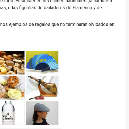
bre todo evitar caer en los clichés habituales (la camiseta
as, o las figurillas de bailadores de Flamenco y de
gunos ejemplos de regalos que no terminarán olvidados en