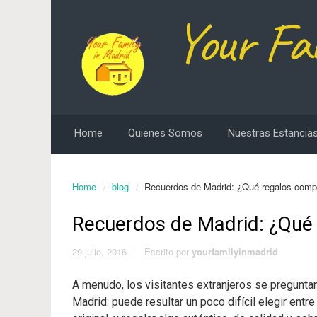
Your Fa
Home
Quienes Somos
Nuestras Estancias
Home
blog
Recuerdos de Madrid: ¿Qué regalos comp
Recuerdos de Madrid: ¿Qué
29 julio, 2016
Escrito por
yourfamilyinmadrid
A menudo, los visitantes extranjeros se pregunta
Madrid: puede resultar un poco difícil elegir entr