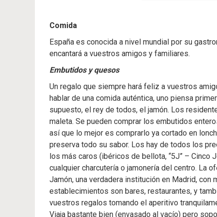
Comida
España es conocida a nivel mundial por su gastr
encantará a vuestros amigos y familiares.
Embutidos y quesos
Un regalo que siempre hará feliz a vuestros amigos
hablar de una comida auténtica, uno piensa primer
supuesto, el rey de todos, el jamón. Los resident
maleta. Se pueden comprar los embutidos enteros,
así que lo mejor es comprarlo ya cortado en lonch
preserva todo su sabor. Los hay de todos los prec
los más caros (ibéricos de bellota, “5J” – Cinco
cualquier charcutería o jamonería del centro. La o
Jamón, una verdadera institución en Madrid, con m
establecimientos son bares, restaurantes, y tamb
vuestros regalos tomando el aperitivo tranquilame
Viaja bastante bien (envasado al vacío) pero so